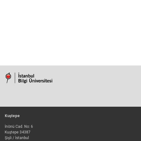
Kuştepe
İnönü Cad. No: 6
Kuştepe 34387
Şişli / İstanbul